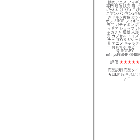
評価
★
★
★
★
★
商品説明 商品タイ
★Efk04Fz それいけ
ょこ