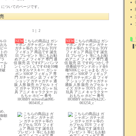
」についてのページです。
売
1｜
2
ルロ
NEW
こちらの商品は ガシ
NEW
こちらの商品は ガシ
おも
ャポン ガチャポン ガチャ
ャポン ガチャポン ガチャ
ビー
ガチャ等の カプセル TOY
ガチャ等の カプセル TOY
トの
フィギュア 商品です 誕生
フィギュア 商品です 誕生
長方
日 プレゼント 等にもお勧
日 プレゼント 等にもお勧
プラ
めアニメ フィギア 専門 通
めアニメ フィギア 専門 通
ール
信 販売 店 です♯アンパンマ
信 販売 店 です♯なつかし子
！】
ンくっつくんです43全10種
供番組サウンドポッド全6
突破
ユキダルマスキー: ガシャ
種NHKじゃじゃまる: ガシ
ポン SHOP フィギュア 専
ャポン SHOP フィギュア
門 ガチャポン 店 フィギア
専門 ガチャポン 店 フィギ
ショップ ガチャガチャ 通
ア ショップ ガチャガチャ
販 人形 販売 カプセル トイ
通販 人形 販売 カプセル ト
ズ ガチャ TOYS ガシャ 玩
イズ ガチャ TOYS ガシャ
具 アニメ キャラクター お
玩具 アニメ キャラクター
もちゃ ホビー 番号
おもちゃ ホビー 番号
HOBBY m1toysEak09E-
HOBBY m1toysDyk22C-
003416_c
003254_c
め、
御願
予