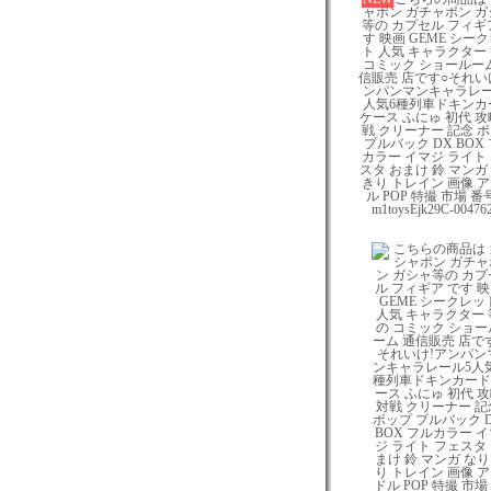
ャポン ガチャポン ガ
等の カプセル フィギ
す 映画 GEME シー
ト 人気 キャラクター
コミック ショールーム
信販売 店です○それい
ンパンマンキャラレー
人気6種列車ドキンカ
ケース ふにゅ 初代 攻
戦 クリーナー 記念 
プルバック DX BOX
カラー イマジ ライト
スタ おまけ 鈴 マンガ
きり トレイン 画像 
ル POP 特撮 市場 番号
m1toysEjk29C-00476