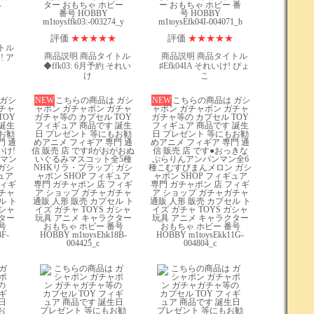
評価
★
★
★
★
★
評価
★
★
★
★
★
トル
商品説明 商品タイトル
商品説明 商品タイトル
! ア
◆ffk03: 6月予約 それい
♯Efk04IA それいけ! ぴょ
け
こ
 ガシ
NEW
こちらの商品は ガシ
NEW
こちらの商品は ガシ
チャ
ャポン ガチャポン ガチャ
ャポン ガチャポン ガチャ
TOY
ガチャ等の カプセル TOY
ガチャ等の カプセル TOY
誕生
フィギュア 商品です 誕生
フィギュア 商品です 誕生
お勧
日 プレゼント 等にもお勧
日 プレゼント 等にもお勧
門 通
めアニメ フィギア 専門 通
めアニメ フィギア 専門 通
いけ!
信 販売 店 です♯がおがおぬ
信 販売 店 です●おっきな
マン
いぐるみマスコット全5種
ぷらりんアンパンマン全6
ガシ
NHKリラ・プラップ: ガシ
種こむすびまんメロン ガシ
ュア
ャポン SHOP フィギュア
ャポン SHOP フィギュア
フィギ
専門 ガチャポン 店 フィギ
専門 ガチャポン 店 フィギ
チャ
ア ショップ ガチャガチャ
ア ショップ ガチャガチャ
ル ト
通販 人形 販売 カプセル ト
通販 人形 販売 カプセル ト
ガシャ
イズ ガチャ TOYS ガシャ
イズ ガチャ TOYS ガシャ
ター
玩具 アニメ キャラクター
玩具 アニメ キャラクター
号
おもちゃ ホビー 番号
おもちゃ ホビー 番号
F-
HOBBY m1toysEhk18B-
HOBBY m1toysEkk11G-
004425_c
004804_c