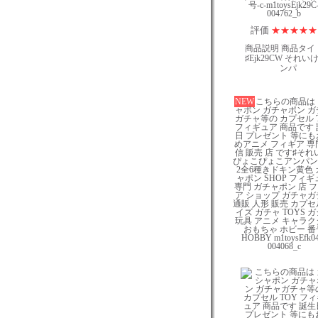
評価
★
★
★
★
★
商品説明 商品タイ
♯Ejk29CW それいけ
ンパ
NEW
こちらの商品は
ャポン ガチャポン ガ
ガチャ等の カプセル 
フィギュア 商品です 
日 プレゼント 等にも
めアニメ フィギア 専
信 販売 店 です♯それ
ぴょこぴょこアンパン
2全6種きドキン黄色 
ャポン SHOP フィギ
専門 ガチャポン 店 
ア ショップ ガチャガ
通販 人形 販売 カプセ
イズ ガチャ TOYS 
玩具 アニメ キャラク
おもちゃ ホビー 番
HOBBY m1toysEfk04
004068_c