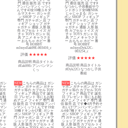
評価
★
★
★
★
★
評価
★
★
★
★
★
商品説明 商品タイトル
商品説明 商品タイトル
♯Eak09Et アンパンマン
♯Dyk22Ct なつかし子供
くっ
番組
 ガシ
NEW
こちらの商品は ガシ
NEW
こちらの商品は ガシ
チャ
ャポン ガチャポン ガチャ
ャポン ガチャポン ガチャ
TOY
ガチャ等の カプセル TOY
ガチャ等の カプセル TOY
誕生
フィギュア 商品です 誕生
フィギュア 商品です 誕生
お勧
日 プレゼント 等にもお勧
日 プレゼント 等にもお勧
門 通
めアニメ フィギア 専門 通
めアニメ フィギア 専門 通
いけ!
信 販売 店 です♯初版アンパ
信 販売 店 です◆4月予約そ
マン
ンマンくっつくんです19全
れいけ!アンパンマンボー
ガシ
10種ドキンかび黄: ガシャ
ル4全7種ドキンちゃ ガシャ
ュア
ポン SHOP フィギュア 専
ポン SHOP フィギュア 専
フィギ
門 ガチャポン 店 フィギア
門 ガチャポン 店 フィギア
チャ
ショップ ガチャガチャ 通
ショップ ガチャガチャ 通
ル ト
販 人形 販売 カプセル トイ
販 人形 販売 カプセル トイ
ガシャ
ズ ガチャ TOYS ガシャ 玩
ズ ガチャ TOYS ガシャ 玩