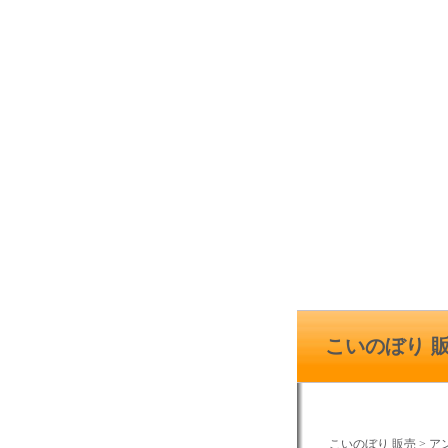
こいのぼり 
こいのぼり 販売
>
ア