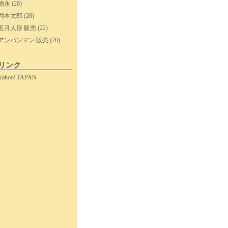
徳永
(20)
岡本太郎
(28)
五月人形 販売
(22)
アンパンマン 販売
(20)
リンク
Yahoo! JAPAN