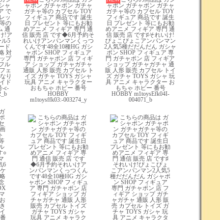
シャ
ャポン ガチャポン ガチャ
ャポン ガチャポン ガチャ
ア で
ガチャ等の カプセル TOY
ガチャ等の カプセル TOY
クレッ
フィギュア 商品です 誕生
フィギュア 商品です 誕生
 等の
日 プレゼント 等にもお勧
日 プレゼント 等にもお勧
 通
めアニメ フィギア 専門 通
めアニメ フィギア 専門 通
け!ア
信 販売 店 です◆6月予約そ
信 販売 店 です♯それいけ!
ル5
れいけアンパンマンくっつ
ぴょこぴょこアンパンマン
ード
くんです48全10種HG ガシ
2人気5種だだんだん ガシャ
略 対
ャポン SHOP フィギュア
ポン SHOP フィギュア 専
ポップ
専門 ガチャポン 店 フィギ
門 ガチャポン 店 フィギア
 フル
ア ショップ ガチャガチャ
ショップ ガチャガチャ 通
 フェ
通販 人形 販売 カプセル ト
販 人形 販売 カプセル トイ
 なり
イズ ガチャ TOYS ガシャ
ズ ガチャ TOYS ガシャ 玩
アイド
玩具 アニメ キャラクター
具 アニメ キャラクター お
-c-
おもちゃ ホビー 番号
もちゃ ホビー 番号
2_b
HOBBY
HOBBY m1toysEfk04I-
m1toysffk03:-003274_y
004071_b