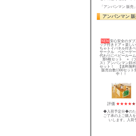
「アンパンマン 販売
アンパンマン 販
NEW
安心安全のダブ
ック付きドア＋楽しい
ちゃトイパネル付きベ
サークル ベビーゲー
代わりにベビールーム
形6枚セット ＋（
ス）アンパンマン顔ボ
セット！ 【送料無料
販売台数1300セット
中！！
評価
★
★
★
★
★
◆入荷予定分◆のた
ご了承の上ご購入を
いします。入荷