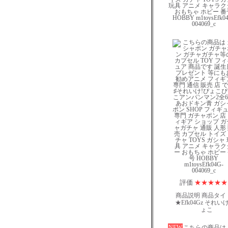
玩具 アニメ キャラク
おもちゃ ホビー 番
HOBBY m1toysEfk0
004069_c
評価
★
★
★
★
★
商品説明 商品タイ
★Efk04Gz それいけ
ょこ
NEW
こちらの商品は