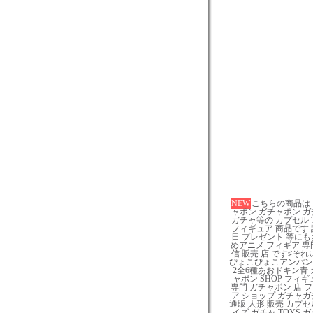
NEW
こちらの商品は
ャポン ガチャポン ガ
ガチャ等の カプセル 
フィギュア 商品です 
日 プレゼント 等にも
めアニメ フィギア 専
信 販売 店 です♯それ
ぴょこぴょこアンパン
2全6種あおドキン青 
ャポン SHOP フィギ
専門 ガチャポン 店 
ア ショップ ガチャガ
通販 人形 販売 カプセ
イズ ガチャ TOYS 