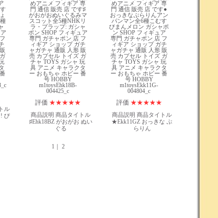
評価
★
★
★
★
★
評価
★
★
★
★
★
トル
商品説明 商品タイトル
商品説明 商品タイトル
! ぴ
♯Ehk18BZ がおがお ぬい
★Ekk11GZ おっきな ぷ
ぐる
らりん
1｜
2