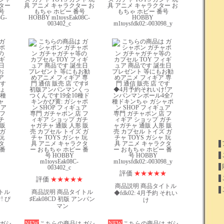
ター
具 アニメ キャラクター お
具 アニメ キャラクター お
号
もちゃ ホビー 番号
もちゃ ホビー 番号
4G-
HOBBY m1toysEak08C-
HOBBY
003402_c
m1toysfdk02:-003098_y
評価
★
★
★
★
★
評価
★
★
★
★
★
商品説明 商品タイトル
トル
商品説明 商品タイトル
◆fdk02: 4月予約 それい
! ぴ
♯Eak08CD 初版 アンパン
け
マン
 ガシ
NEW
こちらの商品は ガシ
NEW
こちらの商品は ガシ