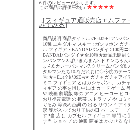
6 件のレビューがあります。
★
★
★
★
★
この商品の評価平均点
［
フィギュア通販売店エムファ
みてみる
］
商品説明 商品タイトル ♯Eak09Et アンパ
10種 ユキダルマ スキー : ガシャポン ガ
ル フィギア ♂BANDAIバンダイ♀100円〓00
BANDAIバンダイ★全10種★新品未開封ミ
ンパンマン2.ばいきんまん3.ドキンちゃん
まん6.カレーパンマン7.クリームパンダ8
ダルマンたち10.なだれおに◇今度のテー
号:★≒E±a仝k§09E≒★ ガチャガチャ
ミニ フィギュア とはガシャポン 、 ガチャ
ィギア の事を指し中には カード ゲーム 
や 映画 劇場版 等の アニメ ヒーロー ヒ
おり携帯電話 の 携帯 ストラップ や コミ
ぐるみ 等決め台詞 の 出る サウンド アイテ
形 等が入っており子供の日 バースデー プ
す!!当 店 は カプセル フィギュア 専門 
す当 ショップ の 通販 商品は かぷせる