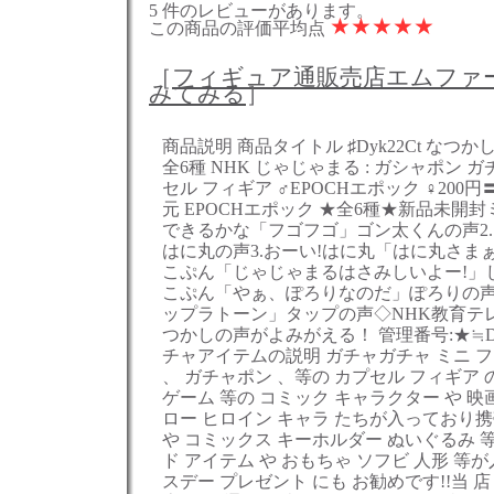
5 件のレビューがあります。
★
★
★
★
★
この商品の評価平均点
［
フィギュア通販売店エムファ
みてみる
］
商品説明 商品タイトル ♯Dyk22Ct なつ
全6種 NHK じゃじゃまる : ガシャポン 
セル フィギア ♂EPOCHエポック ♀200円〓0
元 EPOCHエポック ★全6種★新品未開封
できるかな「フゴフゴ」ゴン太くんの声2.
はに丸の声3.おーい!はに丸「はに丸さまぁ
こぷん「じゃじゃまるはさみしいよー!」じ
こぷん「やぁ、ぽろりなのだ」ぽろりの声
ップラトーン」タップの声◇NHK教育テ
つかしの声がよみがえる！ 管理番号:★≒D±
チャアイテムの説明 ガチャガチャ ミニ 
、 ガチャポン 、等の カプセル フィギア
ゲーム 等の コミック キャラクター や 映画
ロー ヒロイン キャラ たちが入っており携
や コミックス キーホルダー ぬいぐるみ 等
ド アイテム や おもちゃ ソフビ 人形 等
スデー プレゼント にも お勧めです!!当 店